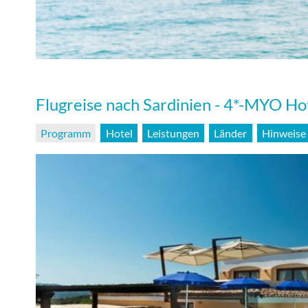
Flugreise nach Sardinien - 4*-MYO Ho
Programm
Hotel
Leistungen
Länder
Hinweise