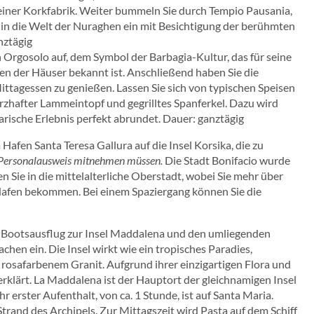
g einer Korkfabrik. Weiter bummeln Sie durch Tempio Pausania,
e in die Welt der Nuraghen ein mit Besichtigung der berühmten
nztägig
 Orgosolo auf, dem Symbol der Barbagia-Kultur, das für seine
 der Häuser bekannt ist. Anschließend haben Sie die
Mittagessen zu genießen. Lassen Sie sich von typischen Speisen
rzhafter Lammeintopf und gegrilltes Spanferkel. Dazu wird
narische Erlebnis perfekt abrundet. Dauer: ganztägig
Hafen Santa Teresa Gallura auf die Insel Korsika, die zu
en Personalausweis mitnehmen müssen.
Die Stadt Bonifacio wurde
en Sie in die mittelalterliche Oberstadt, wobei Sie mehr über
 Hafen bekommen. Bei einem Spaziergang können Sie die
 Bootsausflug zur Insel Maddalena und den umliegenden
chen ein. Die Insel wirkt wie ein tropisches Paradies,
osafarbenem Granit. Aufgrund ihrer einzigartigen Flora und
rklärt. La Maddalena ist der Hauptort der gleichnamigen Insel
r erster Aufenthalt, von ca. 1 Stunde, ist auf Santa Maria.
 Strand des Archipels. Zur Mittagszeit wird Pasta auf dem Schiff