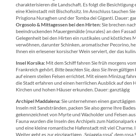
charakterisieren die Landschaft. Es folgt die Besichtigun
eine Kleinstadt mit Bischofssitz. Im Anschluss tauchen Si
Prisgiona Nuraghen und der Tomba dei Giganti. Dauer: ga
Orgosolo & Mittagessen bei den Hirten:
Sie brechen nach
beeindruckenden Mauergemälde (murales) an den Fassaden
Gelegenheit bei den Hirten ein rustikales und köstliches 
verwöhnen, darunter Schinken, aromatischer Pecorino, he
Ihnen ein erlesener korsischer Wein serviert, der das kuli
Insel Korsika:
Mit dem Schiff fahren Sie früh morgens vom 
Frankreich gehört.
Bitte beachten Sie, dass Sie Ihren gültig
auf einem steilen Felsen errichtet. Mit einem Minizug fahr
die Stadt erfahren und einen herrlichen Ausblick auf den
Kirchen und hohen Häuser erkunden. Dauer: ganztägig
Archipel Maddalena:
Sie unternehmen einen ganztägigen
Inseln mit Sandstränden, packen Sie also gerne Ihre Badesa
gekennzeichnet von Myrte und Wacholder und Felsen aus r
Fauna wurden die Inseln des Archipels zum Nationalpark e
und eine kleine romantische Hafenstadt mit viel Charme. Ih
Weiter geht es zur einzigartigen „Spiaggia rosa“, dem rosa