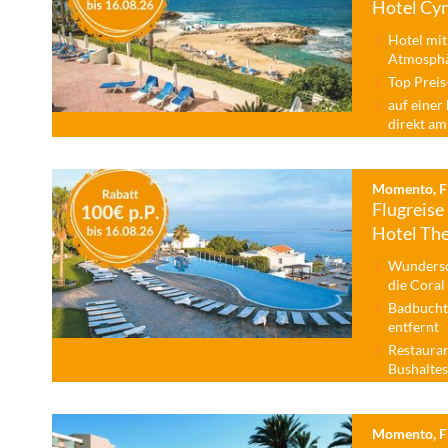
Hotel Cy
Hotel mit
Atmosphä
Top Preis
auf einer
direkt a
Momento, Fl
Flugreise 
Hotel Th
Wundersc
die Coral
Badbucht
entfernt
Restauran
Bushaltes
Momento, Fl