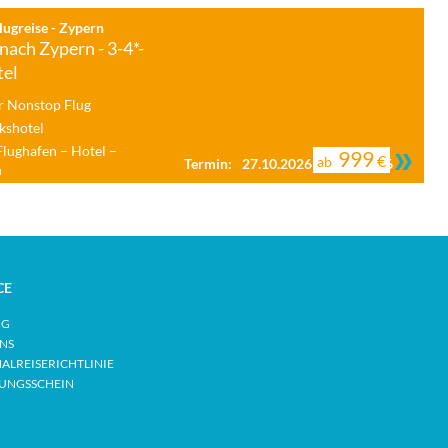
ugreise - Zypern
nach Zypern - 3-4*-
tel
r Nonstop Flug
kshotel
Flughafen – Hotel –
999
€
ab
Termin:
27.10.2026 - 03.11.2026
n
CE
OG
NS
ALREISERICHTLINIE
RUNGSSCHEIN