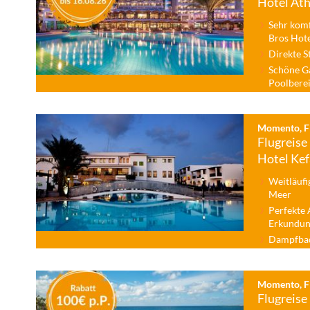
Hotel At
Sehr kom
Bros Hot
Direkte S
Schöne G
Poolbere
Momento, Fl
Flugreise 
Hotel Kef
Weitläufi
Meer
Perfekte 
Erkundun
Dampfbad
Momento, Fl
Flugreise 