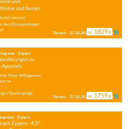
Sonne und
 Weine und Ikonen
hotel Limassol
in den Zitrusplantagen
ri
1829
€
ab
Termin:
27.10.2026 - 03.11.2026
Flugreise - Zypern
Wanderungen zu
& Aposteln
elles Meze-Mittagessen
Taverne
gen/Spaziergänge
1759
€
ab
Termin:
27.10.2026 - 03.11.2026
ugreise - Zypern
nach Zypern - 4,5*-