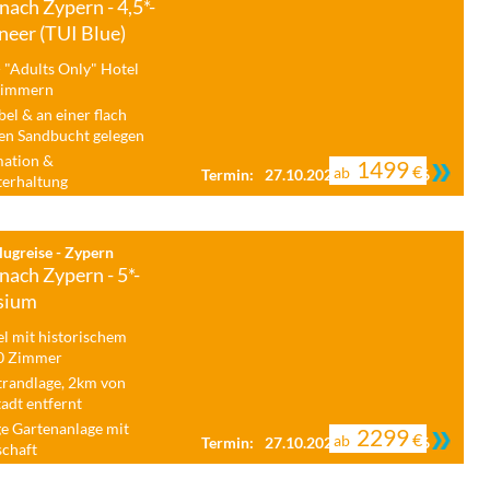
nach Zypern - 4,5*-
neer (TUI Blue)
- "Adults Only" Hotel
Zimmern
el & an einer flach
en Sandbucht gelegen
mation &
1499
€
ab
Termin:
27.10.2026 - 03.11.2026
erhaltung
ugreise - Zypern
nach Zypern - 5*-
ysium
l mit historischem
50 Zimmer
trandlage, 2km von
adt entfernt
ge Gartenanlage mit
2299
€
ab
Termin:
27.10.2026 - 03.11.2026
schaft