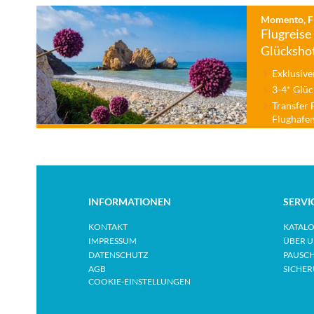
Momento, Fl
Flugreise 
Glücksho
Exklusive
3-4* Glüc
Transfer 
Flughafe
INFORMATIONEN
SERVI
KONTAKT
KATAL
IMPRESSUM
ÜBER U
DATENSCHUTZ
PAUSCH
AGB
SICHE
COOKIE-EINSTELLUNGEN