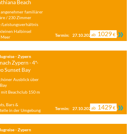
nthiana Beach
 angenehmer familiärer
re / 230 Zimmer
-/Leistungsverhältnis
 kleinen Halbinsel
1029
€
ab
Termin:
27.10.2026 - 03.11.2026
m Meer
ugreise - Zypern
nach Zypern - 4*-
eo Sunset Bay
höner Ausblick über
 Bay
 mit Beachclub 150 m
ts, Bars &
1429
€
ab
Termin:
27.10.2026 - 03.11.2026
telle in der Umgebung
ugreise - Zypern