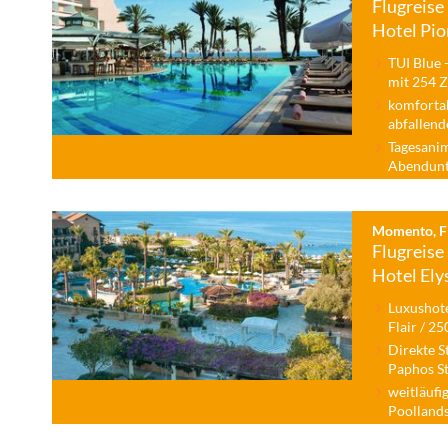
Flugreise 
Hotel Pio
TUI Blue 
mit 254 
komfortab
abfallend
Tagesani
Abendunt
Momento, Fl
Flugreise 
Hotel El
Luxushote
Flair / 2
Direkte S
Paphos St
weitläufi
Poolland