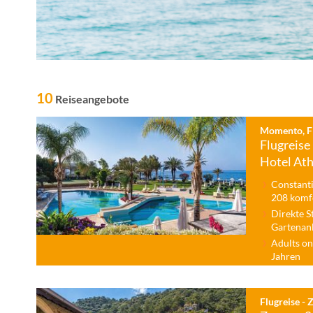
10
Reiseangebote
Momento, Fl
Flugreise
Hotel At
Constanti
208 komf
Direkte S
Gartenanl
Adults on
Jahren
Flugreise - 