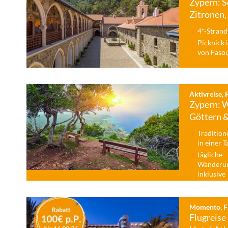
Zypern: 
Zitronen,
4*-Strand
Picknick 
von Fasou
Aktivreise, 
Zypern: 
Göttern 
Tradition
in einer 
tägliche
Wanderun
inklusive
Momento, Fl
Flugreise 